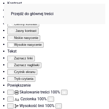
Kontrast
Odwróć kolory
Przejdź do głównej treści
Monochromatyczny
Ciemny kontrast
Jasny kontrast
Niskie nasycenie
Wysokie nasycenie
Tekst
Zaznacz linki
Zaznacz nagłówki
Czytnik ekranu
Tryb czytania
Powiększenie
Skalowanie treści
100
%
Czcionka
100
%
Aa
Wysokość linii
100
%