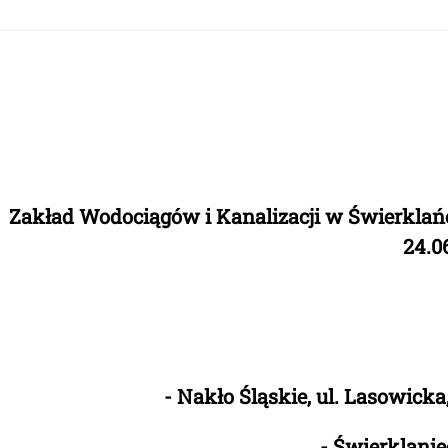
Zakład Wodociągów i Kanalizacji w Świerklań
24.0
- Nakł
o Śląskie, ul. Lasowick
- Świerklani