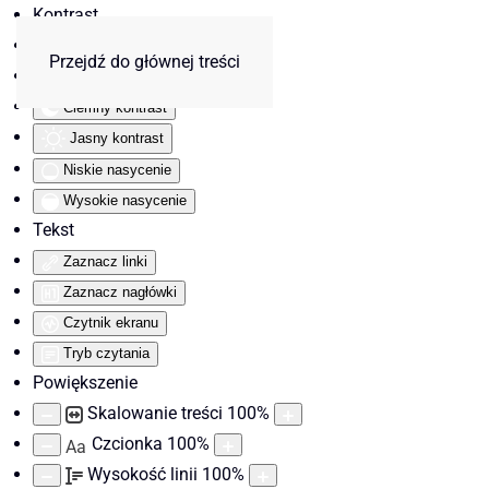
Kontrast
Odwróć kolory
Przejdź do głównej treści
Monochromatyczny
Ciemny kontrast
Jasny kontrast
Niskie nasycenie
Wysokie nasycenie
Tekst
Zaznacz linki
Zaznacz nagłówki
Czytnik ekranu
Tryb czytania
Powiększenie
Skalowanie treści
100
%
Czcionka
100
%
Aa
Wysokość linii
100
%