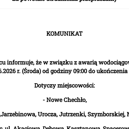
KOMUNIKAT
cu informuje, że w związku z awarią wodociąg
6.2026 r. (Środa) od godziny 09:00
do
ukończenia 
Dotyczy miejscowości:
- Nowe Chechło,
a,Jarzebinowa, Urocza, Jutrzenki, Szymborskiej
ec, ul. Akacjowa, Dębowa, Kasztanowa, Spacero