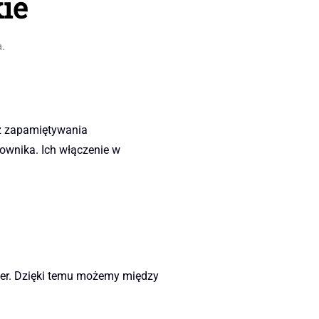
ie
a
.
az zapamiętywania
ownika. Ich włączenie w
umer. Dzięki temu możemy między