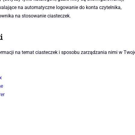
walające na automatyczne logowanie do konta czytelnika,
ownika na stosowanie ciasteczek.
i
formacji na temat ciasteczek i sposobu zarządzania nimi w Two
x
me
rer