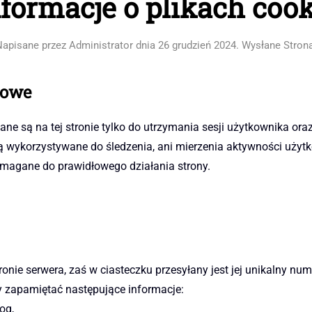
nformacje o plikach cook
Napisane przez Administrator dnia
26 grudzień 2024
. Wysłane
Stron
wowe
ne są na tej stronie tylko do utrzymania sesji użytkownika or
ą wykorzystywane do śledzenia, ani mierzenia aktywności użytk
ymagane do prawidłowego działania strony.
ronie serwera, zaś w ciasteczku przesyłany jest jej unikalny n
y zapamiętać następujące informacje:
og,