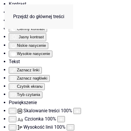
Kontrast
Odwróć kolory
Przejdź do głównej treści
Monochromatyczny
Ciemny kontrast
Jasny kontrast
Niskie nasycenie
Wysokie nasycenie
Tekst
Zaznacz linki
Zaznacz nagłówki
Czytnik ekranu
Tryb czytania
Powiększenie
Skalowanie treści
100
%
Czcionka
100
%
Aa
Wysokość linii
100
%