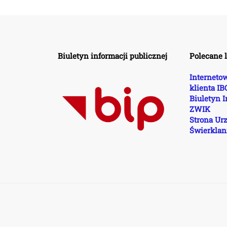
Biuletyn informacji publicznej
Polecane l
Internetow
klienta I
Biuletyn I
ZWIK
Strona Ur
Świerklan